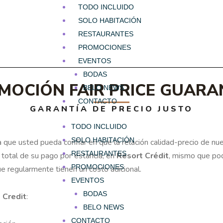
TODO INCLUIDO
SOLO HABITACIÓN
RESTAURANTES
PROMOCIONES
EVENTOS
BODAS
MOCIÓN FAIR PRICE GUARA
BELO NEWS
CONTACTO
GARANTÍA DE PRECIO JUSTO
TODO INCLUIDO
SOLO HABITACIÓN
 que usted pueda confiar en que la relación calidad-precio de nue
RESTAURANTES
 total de su pago por estancia, en
Resort Crédit
, mismo que pod
PROMOCIONES
que regularmente tienen un costo adicional.
EVENTOS
BODAS
 Credit
:
BELO NEWS
CONTACTO